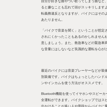
自分が好きな曲やつい歌ってしまう曲など
ると嫌なことも忘れて頭がスッキリします
転義務違反となりますが、バイクにはその
あたりません。
「バイクで音楽を聞く」ということが想定
されにくかったこともあるのかしれません
意しましょう。また、救急車などの緊急車
な音量にはしないなど良識的な運転を心が
最近のバイクには音楽プレーヤーなどが装
別装備です。バイクはちょっとしたハンド
ンやインカムを使う方法がオススメです。
Bluetooth機能を使ってイヤホンやス
全運転ができます。バイクショップではスピー
出かけることが多い人や普段からバイクに