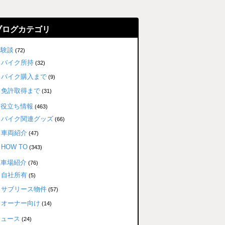
ブログカテゴリ
体験談
(72)
バイク所持
(32)
バイク購入まで
(9)
免許取得まで
(31)
お役立ち情報
(463)
バイク関連グッズ
(66)
車両紹介
(47)
HOW TO
(343)
駐車場紹介
(76)
自社所有
(5)
サブリース物件
(57)
オーナー向け
(14)
ニュース
(24)