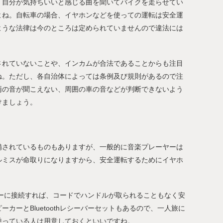
、自分が気持ちいいと感じる曲を聞いてバイクを走らせてい
よね。自転車の場合、イヤホンなどを使っての運転は安全運
ような法律は今のところは定められていませんので違法には
されていないことや、インカムが合法であることからも注目
ね。ただし、各自治体によっては条例及び規則があるので注
両の音が聞こえない、周囲の車の音などが判断できないよう
けましょう。
備されているものもありますが、一般的に音楽プレーヤーは
ルミスが命取りになりますから、安全運転するためにイヤホ
ピーカーに接続すれば、コードでハンドルが取られることもなく安
カーとBluetoothレシーバーセットもあるので、一人旅に
乗っている人は用意しておくといいですね。