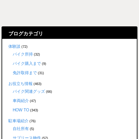
ブログカテゴリ
体験談
(72)
バイク所持
(32)
バイク購入まで
(9)
免許取得まで
(31)
お役立ち情報
(463)
バイク関連グッズ
(66)
車両紹介
(47)
HOW TO
(343)
駐車場紹介
(76)
自社所有
(5)
サブリース物件
(57)