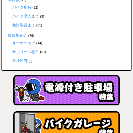
バイク所持
(32)
バイク購入まで
(9)
免許取得まで
(31)
駐車場紹介
(76)
オーナー向け
(14)
サブリース物件
(57)
自社所有
(5)