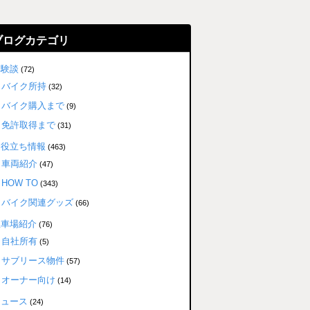
ブログカテゴリ
体験談
(72)
バイク所持
(32)
バイク購入まで
(9)
免許取得まで
(31)
お役立ち情報
(463)
車両紹介
(47)
HOW TO
(343)
バイク関連グッズ
(66)
駐車場紹介
(76)
自社所有
(5)
サブリース物件
(57)
オーナー向け
(14)
ニュース
(24)