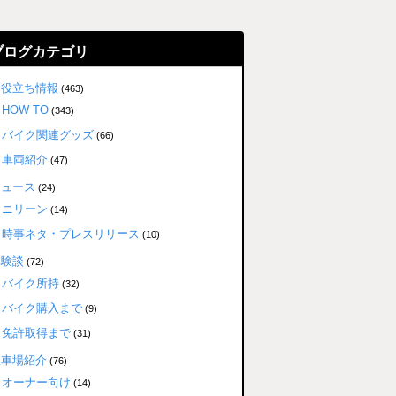
ブログカテゴリ
お役立ち情報
(463)
HOW TO
(343)
バイク関連グッズ
(66)
車両紹介
(47)
ニュース
(24)
ニリーン
(14)
時事ネタ・プレスリリース
(10)
体験談
(72)
バイク所持
(32)
バイク購入まで
(9)
免許取得まで
(31)
駐車場紹介
(76)
オーナー向け
(14)