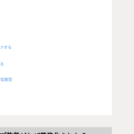
スする
る
プ拡散型