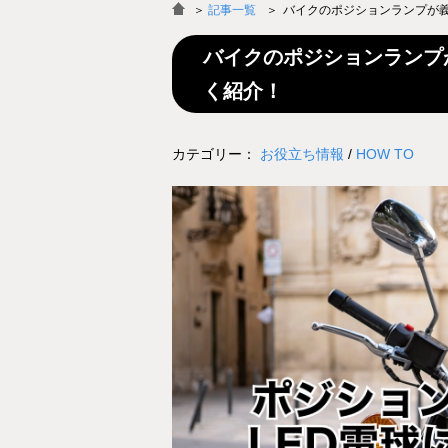
＞
記事一覧
バイクのポジションランプが
バイクのポジションランプ
く紹介！
カテゴリー：
お役立ち情報
/
HOW TO