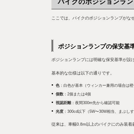
バイクのポジションラン
ここでは、バイクのポジションランプがな
ポジションランプの保安基
ポジションランプには明確な保安基準が設
基本的な仕様は以下の通りです。
色
：白色が基本（ウィンカー兼用の場合は橙
個数
：2個または4個
視認距離
：夜間300m先から確認可能
光度
：300cd以下（5W〜30W相当、まぶ
従来は、車幅0.8m以上のバイクにのみ装