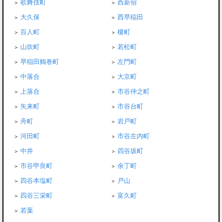
歌舞伎町
西新宿
大久保
西早稲田
百人町
榎町
山吹町
若松町
早稲田鶴巻町
左門町
中落合
大京町
上落合
市谷仲之町
矢来町
市谷台町
舟町
岩戸町
河田町
市谷左内町
中井
四谷坂町
市谷甲良町
余丁町
四谷本塩町
戸山
四谷三栄町
富久町
若葉