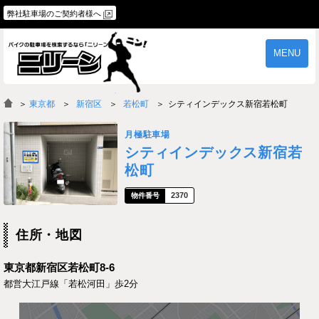
弊社駐車場のご契約者様へ
MENU
物件一覧
ご契約の流れ
＞
東京都
新宿区
若松町
シティインデックス新宿若松町
よくあるご質問
駐車場オーナー様へ
月極駐車場
シティインデックス新宿若
松町
2370
住所・地図
東京都新宿区若松町8-6
都営大江戸線「若松河田」歩2分