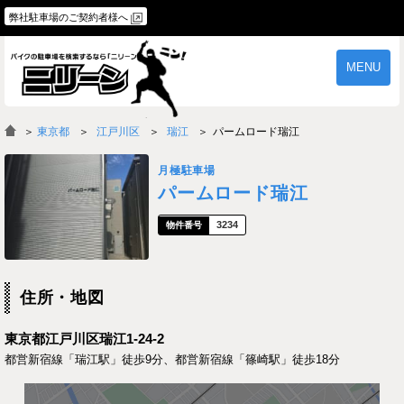
弊社駐車場のご契約者様へ
MENU
物件一覧
ご契約の流れ
＞
東京都
江戸川区
瑞江
パームロード瑞江
よくあるご質問
駐車場オーナー様へ
月極駐車場
パームロード瑞江
3234
住所・地図
東京都江戸川区瑞江1-24-2
都営新宿線「瑞江駅」徒歩9分、都営新宿線「篠崎駅」徒歩18分