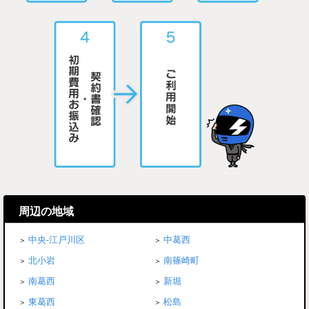
周辺の地域
中央-江戸川区
中葛西
北小岩
南篠崎町
南葛西
新堀
東葛西
松島