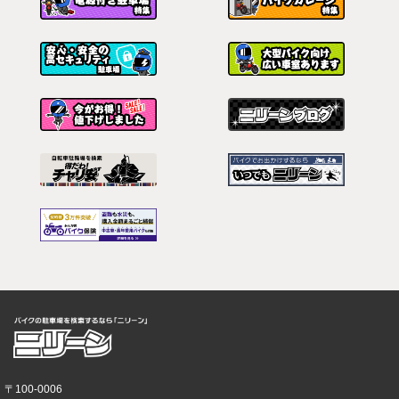
〒100-0006