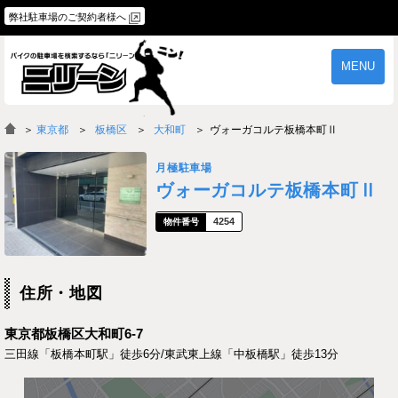
弊社駐車場のご契約者様へ
MENU
物件一覧
ご契約の流れ
＞
東京都
板橋区
大和町
ヴォーガコルテ板橋本町Ⅱ
よくあるご質問
駐車場オーナー様へ
月極駐車場
ヴォーガコルテ板橋本町Ⅱ
4254
住所・地図
東京都板橋区大和町6-7
三田線「板橋本町駅」徒歩6分/東武東上線「中板橋駅」徒歩13分