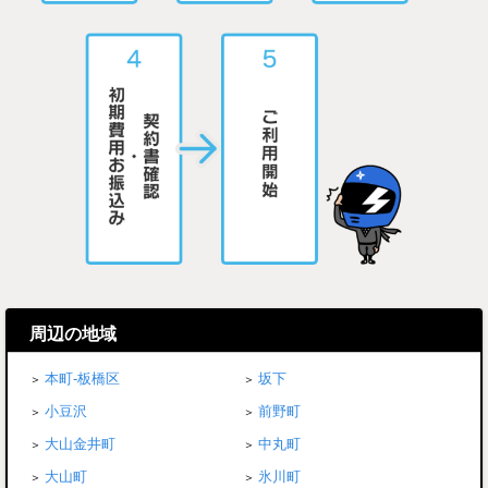
周辺の地域
本町-板橋区
坂下
小豆沢
前野町
大山金井町
中丸町
大山町
氷川町