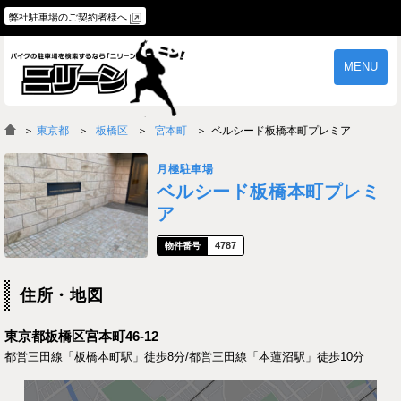
弊社駐車場のご契約者様へ
MENU
物件一覧
ご契約の流れ
＞
東京都
板橋区
宮本町
ベルシード板橋本町プレミア
よくあるご質問
駐車場オーナー様へ
月極駐車場
ベルシード板橋本町プレミ
ア
4787
住所・地図
東京都板橋区宮本町46-12
都営三田線「板橋本町駅」徒歩8分/都営三田線「本蓮沼駅」徒歩10分