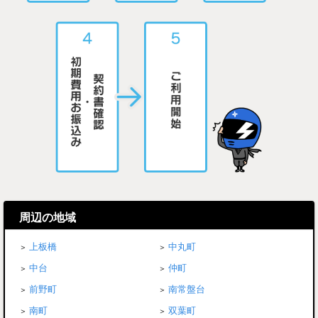
周辺の地域
上板橋
中丸町
中台
仲町
前野町
南常盤台
南町
双葉町