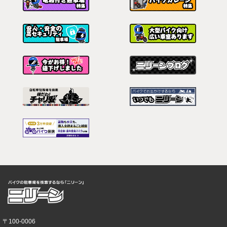
〒100-0006