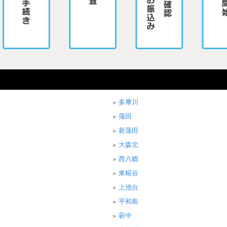
多摩川
蒲田
新蒲田
大森北
西六郷
東糀谷
上池台
平和島
萩中