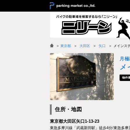
＞
東京都
大田区
矢口
メインス
月極
メ
住所・地図
東京都大田区矢口1-13-23
東急多摩川線「武蔵新田駅」徒歩4分/東急多摩