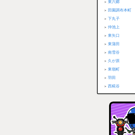
東六郷
田園調布本町
下丸子
仲池上
東矢口
東蒲田
南雪谷
久が原
東嶺町
羽田
西糀谷