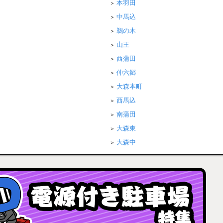
本羽田
中馬込
鵜の木
山王
西蒲田
仲六郷
大森本町
西馬込
南蒲田
大森東
大森中