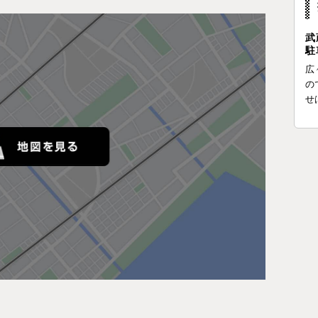
武
駐
広
の
せ