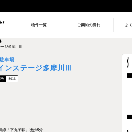
物件一覧
ご契約の流れ
よ
テージ多摩川Ⅲ
駐車場
インステージ多摩川Ⅲ
5013
川線「下丸子駅」徒歩8分