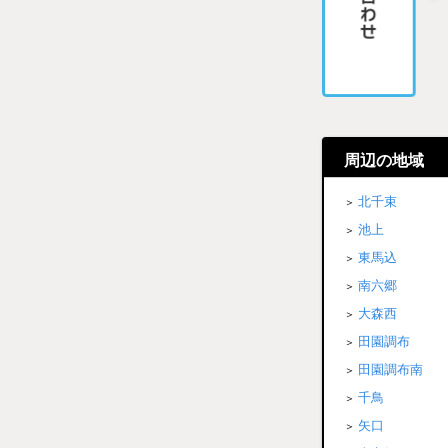
周辺の地域
北千束
池上
東馬込
南六郷
大森西
田園調布
田園調布南
千鳥
矢口