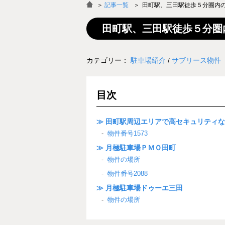
＞
記事一覧
田町駅、三田駅徒歩５分圏内
田町駅、三田駅徒歩５分圏
カテゴリー：
駐車場紹介
/
サブリース物件
目次
≫ 田町駅周辺エリアで高セキュリティ
物件番号1573
≫
月極駐車場
ＰＭＯ田町
物件の場所
物件番号2088
≫
月極駐車場
ドゥーエ三田
物件の場所