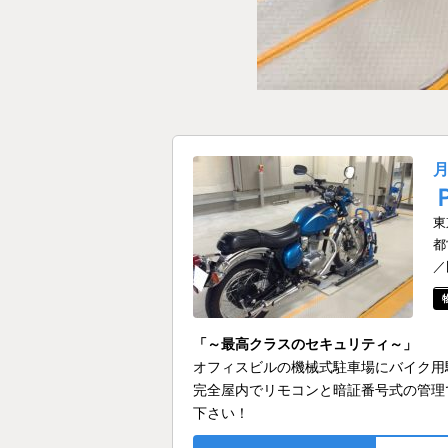
東
都
／
「～最高クラスのセキュリティ～」
オフィスビルの機械式駐車場にバイク用
完全屋内でリモコンと暗証番号式の管理
下さい！