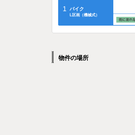
1
バイク
L区画（機械式）
物件の場所