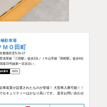
月極駐車場
ＰＭＯ田町
京都港区芝5-31-17
営浅草線『三田駅』徒歩2分／ＪＲ山手線『田町駅』徒歩4分
国道15号線第一京浜沿い、
1573
駐車装置が設置されたものが登場！ 大型車入庫可能！！
でセキュリティーはかなり高いです。 是非お問い合わせ