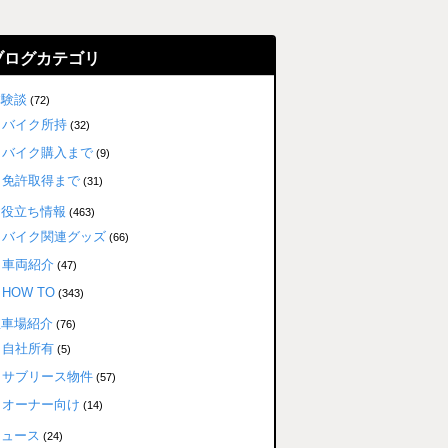
ブログカテゴリ
体験談
(72)
バイク所持
(32)
バイク購入まで
(9)
免許取得まで
(31)
お役立ち情報
(463)
バイク関連グッズ
(66)
車両紹介
(47)
HOW TO
(343)
駐車場紹介
(76)
自社所有
(5)
サブリース物件
(57)
オーナー向け
(14)
ニュース
(24)