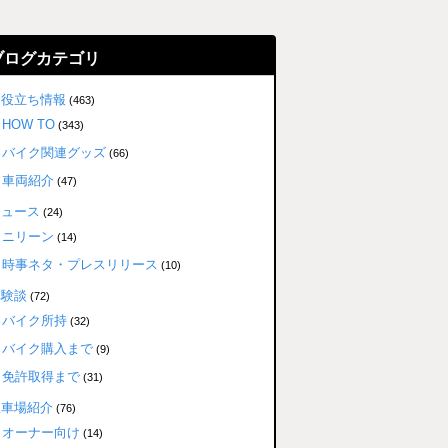
ブログカテゴリ
お役立ち情報
(463)
HOW TO
(343)
バイク関連グッズ
(66)
車両紹介
(47)
ニュース
(24)
ニリーン
(14)
時事ネタ・プレスリリース
(10)
体験談
(72)
バイク所持
(32)
バイク購入まで
(9)
免許取得まで
(31)
駐車場紹介
(76)
オーナー向け
(14)