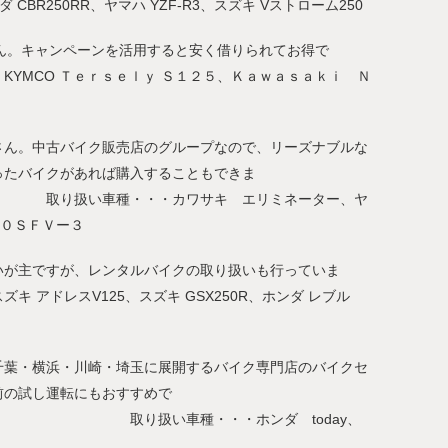
CBR250RR、ヤマハ YZF-R3、スズキ Vストローム250
ん。キャンペーンを活用すると安く借りられてお得で
 Ｔｅｒｓｅｌｙ Ｓ１２５、Ｋａｗａｓａｋｉ Ｎ
さん。中古バイク販売店のグループなので、リーズナブルな
ったバイクがあれば購入することもできま
・カワサキ エリミネーター、ヤ
００ＳＦＶー３
いが主ですが、レンタルバイクの取り扱いも行っていま
スV125、スズキ GSX250R、ホンダ レブル
千葉・横浜・川崎・埼玉に展開するバイク専門店のバイクセ
前の試し運転にもおすすめで
・・・ホンダ today、