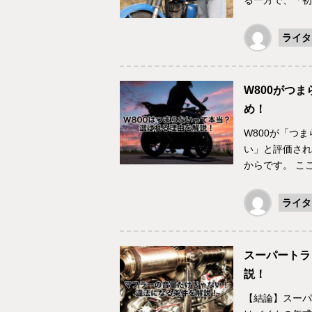
る一方で、「初
ライタ
W800がつ
め！
W800が「つ
い」と評価され
からです。 こ
ライタ
スーパートラ
説！
【結論】スーパ