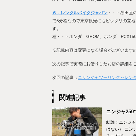
６．レンタルバイクジャパン
・・・墨田区
で5分程なので東京観光にもピッタリの立地
す。 
種・・・ホンダ GROM、ホンダ PCX15
※記載内容は変更になる場合がございますの
次の記事で実際にお借りしたお店の詳細を
次回の記事→
ニリンジャツーリング～レン
関連記事
ニンジャ25
結論：ニンジャ
はない） ニン