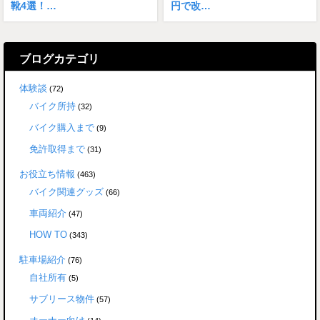
靴4選！…
円で改…
ブログカテゴリ
体験談
(72)
バイク所持
(32)
バイク購入まで
(9)
免許取得まで
(31)
お役立ち情報
(463)
バイク関連グッズ
(66)
車両紹介
(47)
HOW TO
(343)
駐車場紹介
(76)
自社所有
(5)
サブリース物件
(57)