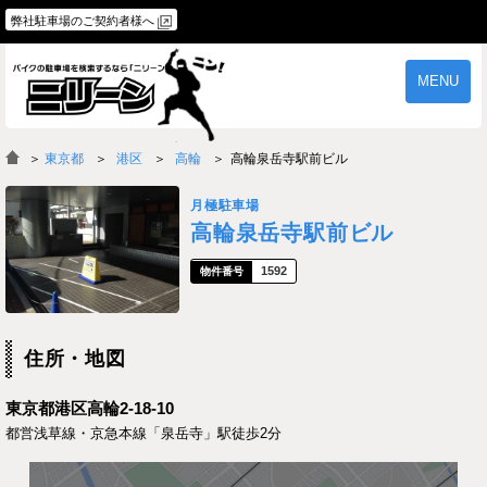
弊社駐車場のご契約者様へ
MENU
物件一覧
ご契約の流れ
＞
東京都
港区
高輪
高輪泉岳寺駅前ビル
よくあるご質問
駐車場オーナー様へ
月極駐車場
高輪泉岳寺駅前ビル
1592
住所・地図
東京都港区高輪2-18-10
都営浅草線・京急本線「泉岳寺」駅徒歩2分