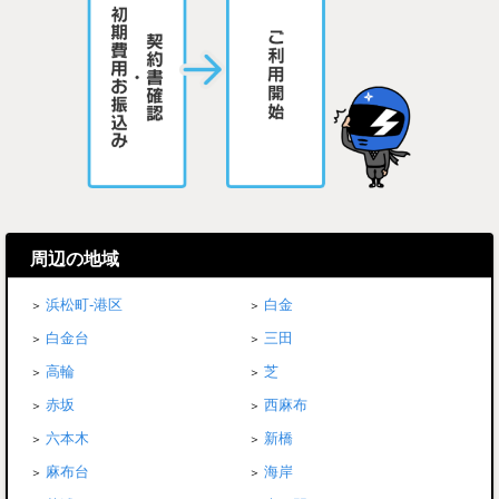
周辺の地域
浜松町-港区
白金
白金台
三田
高輪
芝
赤坂
西麻布
六本木
新橋
麻布台
海岸