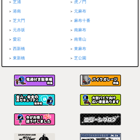
芝浦
虎ノ門
港南
元麻布
芝大門
麻布十番
元赤坂
南麻布
愛宕
南青山
西新橋
東麻布
東新橋
芝公園