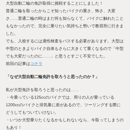
大型自動二輪の免許取得に挑戦することにしました！
普通二輪を取ったからこそ知ったバイクの重さ、怖さ、大変
さ……普通二輪の時はまだ何も知らなくて、バイクに触れたこと
もなかったので、完全に乗りたい気持ちと勢いで教習所に行きま
した。
でも、入校するには適性検査をパスする必要があります。大型は
中型のときよりバイク自体もさらに大きくて重くなるので「中型
でも大変だったのに……」と思うとすごく不安でした。
前回の記事は
コチラ
「なぜ大型自動二輪免許を取ろうと思ったのか？」
私が大型免許を取ろうと思ったのは……
・今乗っている125ccのバイクでは、周りの人が乗っている
1200ccのバイクと排気量に差があるので、ツーリングする際に
どうしてもついていけない。
・いつか大型乗りたくなるかもしれないなら、今取ってしまうの
もあり！