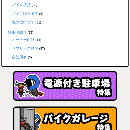
バイク所持
(32)
バイク購入まで
(9)
免許取得まで
(31)
駐車場紹介
(76)
オーナー向け
(14)
サブリース物件
(57)
自社所有
(5)