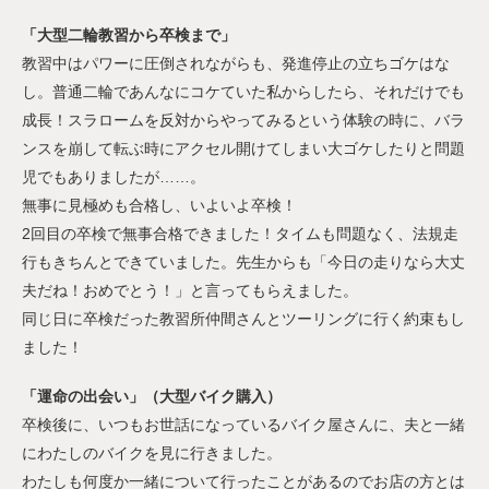
「大型二輪教習から卒検まで」
教習中はパワーに圧倒されながらも、発進停止の立ちゴケはな
し。普通二輪であんなにコケていた私からしたら、それだけでも
成長！スラロームを反対からやってみるという体験の時に、バラ
ンスを崩して転ぶ時にアクセル開けてしまい大ゴケしたりと問題
児でもありましたが……。
無事に見極めも合格し、いよいよ卒検！
2回目の卒検で無事合格できました！タイムも問題なく、法規走
行もきちんとできていました。先生からも「今日の走りなら大丈
夫だね！おめでとう！」と言ってもらえました。
同じ日に卒検だった教習所仲間さんとツーリングに行く約束もし
ました！
「運命の出会い」（大型バイク購入）
卒検後に、いつもお世話になっているバイク屋さんに、夫と一緒
にわたしのバイクを見に行きました。
わたしも何度か一緒について行ったことがあるのでお店の方とは