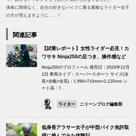
体格に関係なく、自分の好きなバイクに乗る素敵なライダー女子
の方が増えますように……！
関連記事
【試乗レポート】女性ライダー必見！カ
ワサキ Ninja250の足つき、操作感など
Ninja250のプロフィール 発売日：2020年12月
1日 車両タイプ：スーパースポーツ サイズ(全
長×全幅×全高)：1,990×710mm×1,125mm シ
ート高：7…
ライター
ニリーンブログ編集部
低身長アラサー女子が中型バイク免許取
得に挑んでみた体験記