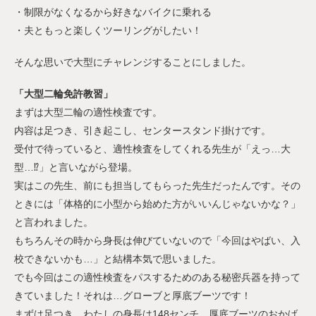
・制限がなくなるから好きなバイクに乗れる
・夫ともっと楽しくツーリングがしたい！
そんな思いで大型にチャレンジすることにしました。
「大型二輪免許教習」
まずは大型二輪の適性検査です。
内容は足つき、引き起こし、センタースタンド掛けです。
受付で待っていると、適性検査をしてくれる先生が「えっ…大
型…⁉︎」と言いながら登場。
実はこの先生、前にも担当してもらった先生だったんです。その
ときには「体格的に小型から始めた方がいいんじゃないかな？」
と言われました。
もちろんその時から身長は伸びていないので「今回はやばい、入
校できないかも…」と結構本気で思いました。
でも今回はこの適性検査をパスするためのある秘密兵器を持って
きていました！それは…グローブと厚底ブーツです！
まずは足つき。わたしの身長は148センチ。厚底ブーツのおかげ