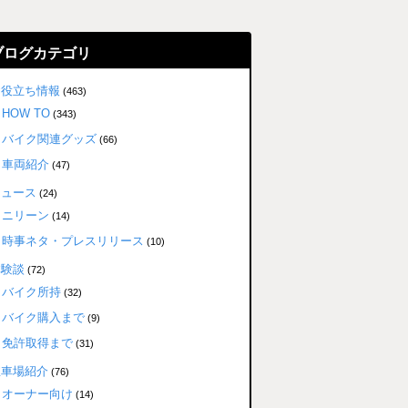
ブログカテゴリ
お役立ち情報
(463)
HOW TO
(343)
バイク関連グッズ
(66)
車両紹介
(47)
ニュース
(24)
ニリーン
(14)
時事ネタ・プレスリリース
(10)
体験談
(72)
バイク所持
(32)
バイク購入まで
(9)
免許取得まで
(31)
駐車場紹介
(76)
オーナー向け
(14)