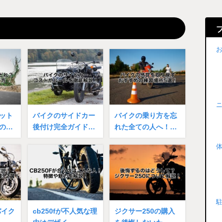
ット
バイクのサイドカー
バイクの乗り方を忘
の…
後付け完全ガイド…
れた全ての人へ！…
バイク
cb250fが不人気な理
ジクサー250の購入