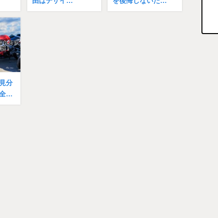
由はデザイ…
を後悔しないた…
見分
全…